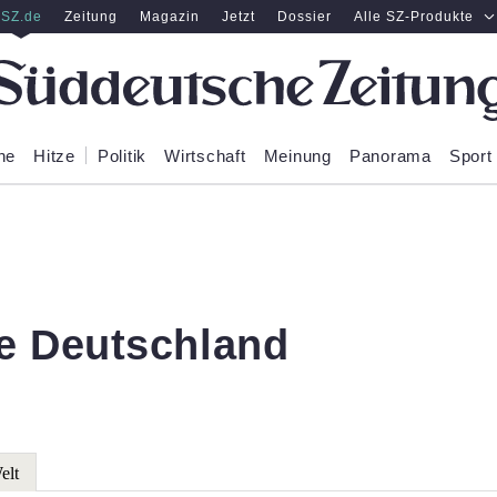
SZ.de
Zeitung
Magazin
Jetzt
Dossier
Alle SZ-Produkte
ne
Hitze
Politik
Wirtschaft
Meinung
Panorama
Sport
e Deutschland
elt