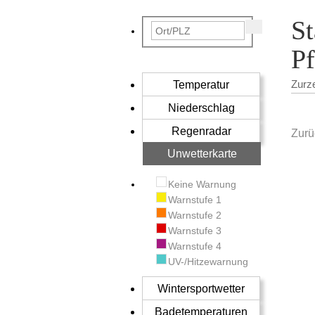
St
Pf
Temperatur
Zurz
Niederschlag
Regenradar
Zurü
Unwetterkarte
Keine Warnung
Warnstufe 1
Warnstufe 2
Warnstufe 3
Warnstufe 4
UV-/Hitzewarnung
Wintersportwetter
Badetemperaturen