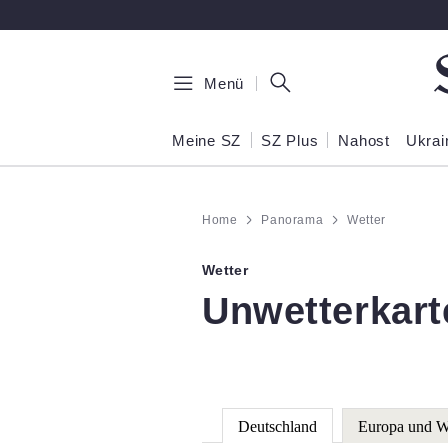
Zum Hauptinhalt springen
Menü
Meine SZ
SZ Plus
Nahost
Ukrai
Home
Panorama
Wetter
Wetter
:
Unwetterkart
Deutschland
Europa und W