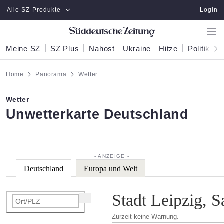
Zum Hauptinhalt springen
Alle SZ-Produkte
Login
Meine SZ
SZ Plus
Nahost
Ukraine
Hitze
Politik
W
Home
Panorama
Wetter
Wetter
:
Unwetterkarte Deutschland
Deutschland
Europa und Welt
Stadt Leipzig, 
Zurzeit keine Warnung.