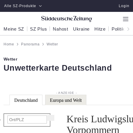
Zum Hauptinhalt springen
Alle SZ-Produkte
Login
Meine SZ
SZ Plus
Nahost
Ukraine
Hitze
Politik
W
Home
Panorama
Wetter
Wetter
:
Unwetterkarte Deutschland
Deutschland
Europa und Welt
Kreis Ludwigslu
Vorpommern