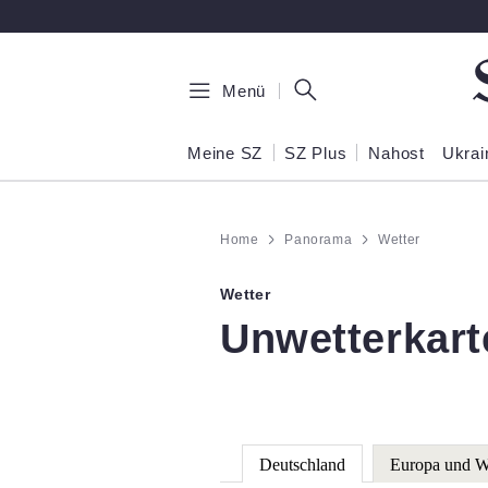
Zum Hauptinhalt springen
Menü
Meine SZ
SZ Plus
Nahost
Ukrai
Home
Panorama
Wetter
Wetter
:
Unwetterkart
Deutschland
Europa und W