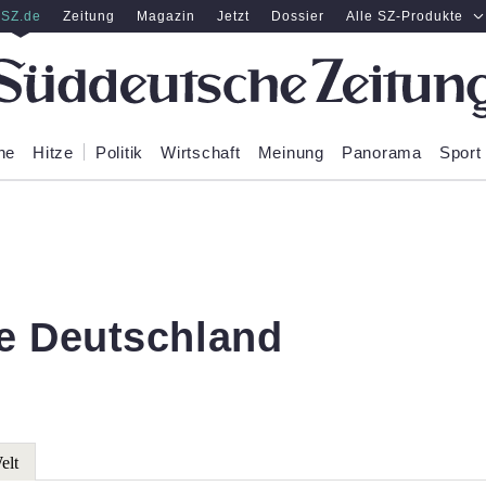
SZ.de
Zeitung
Magazin
Jetzt
Dossier
Alle SZ-Produkte
ne
Hitze
Politik
Wirtschaft
Meinung
Panorama
Sport
e Deutschland
elt