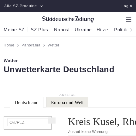
Zum Hauptinhalt springen
Alle SZ-Produkte
Login
Meine SZ
SZ Plus
Nahost
Ukraine
Hitze
Politik
W
Home
Panorama
Wetter
Wetter
:
Unwetterkarte Deutschland
Deutschland
Europa und Welt
Kreis Kusel, Rh
Zurzeit keine Warnung.