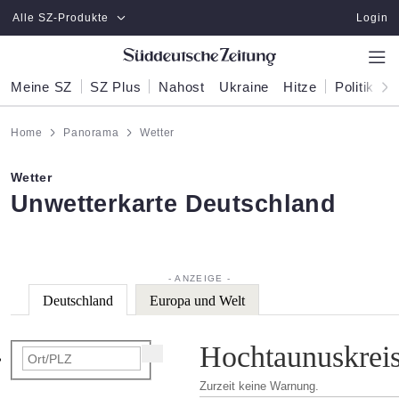
Zum Hauptinhalt springen
Alle SZ-Produkte
Login
Meine SZ
SZ Plus
Nahost
Ukraine
Hitze
Politik
W
Home
Panorama
Wetter
Wetter
:
Unwetterkarte Deutschland
Deutschland
Europa und Welt
Hochtaunuskreis
Zurzeit keine Warnung.