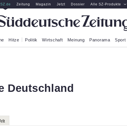
SZ.de
Zeitung
Magazin
Jetzt
Dossier
Alle SZ-Produkte
ne
Hitze
Politik
Wirtschaft
Meinung
Panorama
Sport
e Deutschland
elt