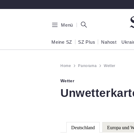
Zum Hauptinhalt springen
Menü
Meine SZ
SZ Plus
Nahost
Ukrai
Home
Panorama
Wetter
Wetter
:
Unwetterkart
Deutschland
Europa und W