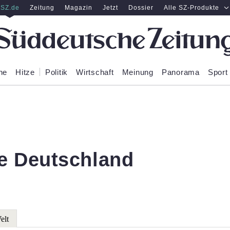
SZ.de
Zeitung
Magazin
Jetzt
Dossier
Alle SZ-Produkte
ne
Hitze
Politik
Wirtschaft
Meinung
Panorama
Sport
e Deutschland
elt