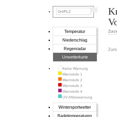
Kr
V
Temperatur
Zurz
Niederschlag
Regenradar
Zurü
Unwetterkarte
Keine Warnung
Warnstufe 1
Warnstufe 2
Warnstufe 3
Warnstufe 4
UV-/Hitzewarnung
Wintersportwetter
Badetemperaturen