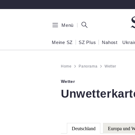
Zum Hauptinhalt springen
Menü
Meine SZ
SZ Plus
Nahost
Ukrai
Home
Panorama
Wetter
Wetter
:
Unwetterkart
Deutschland
Europa und W