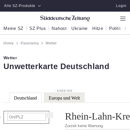
Zum Hauptinhalt springen
Alle SZ-Produkte
Login
Meine SZ
SZ Plus
Nahost
Ukraine
Hitze
Politik
W
Home
Panorama
Wetter
Wetter
:
Unwetterkarte Deutschland
Deutschland
Europa und Welt
Rhein-Lahn-Krei
Zurzeit keine Warnung.