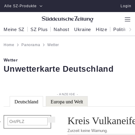
Zum Hauptinhalt springen
Alle SZ-Produkte
Login
Meine SZ
SZ Plus
Nahost
Ukraine
Hitze
Politik
W
Home
Panorama
Wetter
Wetter
:
Unwetterkarte Deutschland
Deutschland
Europa und Welt
Kreis Vulkaneife
Zurzeit keine Warnung.