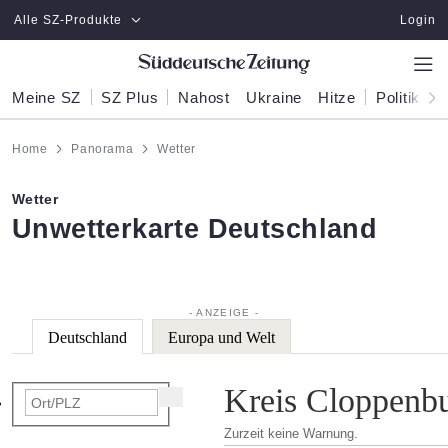
Zum Hauptinhalt springen
Alle SZ-Produkte
Login
Meine SZ
SZ Plus
Nahost
Ukraine
Hitze
Politik
W
Home
Panorama
Wetter
Wetter
:
Unwetterkarte Deutschland
Deutschland
Europa und Welt
Kreis Cloppenbu
Zurzeit keine Warnung.