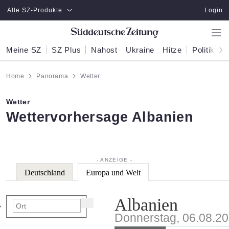
Zum Hauptinhalt springen
Alle SZ-Produkte
Login
Meine SZ
SZ Plus
Nahost
Ukraine
Hitze
Politik
W
Home
Panorama
Wetter
Wetter
:
Wettervorhersage Albanien
Deutschland
Europa und Welt
Albanien
Donnerstag, 06.08.2