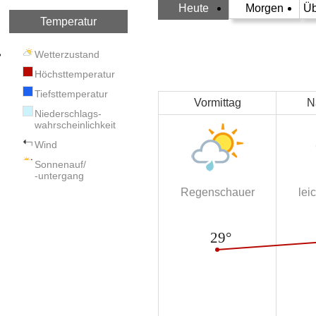
Heute
Morgen
Üb
Temperatur
Wetterzustand
Höchsttemperatur
Tiefsttemperatur
Vormittag
N
Niederschlags-
wahrscheinlichkeit
Wind
Sonnenauf/
-untergang
Regenschauer
lei