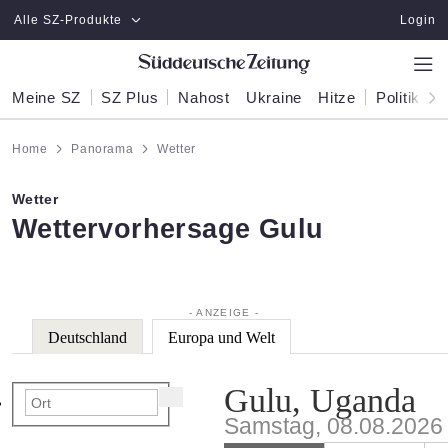
Zum Hauptinhalt springen
Alle SZ-Produkte
Login
Meine SZ
SZ Plus
Nahost
Ukraine
Hitze
Politik
W
Home
Panorama
Wetter
Wetter
:
Wettervorhersage Gulu
Deutschland
Europa und Welt
Gulu, Uganda
Samstag, 08.08.2026