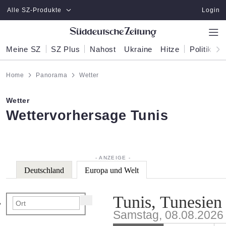
Zum Hauptinhalt springen
Alle SZ-Produkte
Login
Meine SZ
SZ Plus
Nahost
Ukraine
Hitze
Politik
W
Home
Panorama
Wetter
Wetter
:
Wettervorhersage Tunis
Deutschland
Europa und Welt
Tunis, Tunesien
Samstag, 08.08.2026