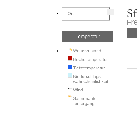
Sf
Fr
Temperatur
Wetterzustand
Höchsttemperatur
Tiefsttemperatur
Niederschlags-
wahrscheinlichkeit
Wind
Sonnenauf/
-untergang