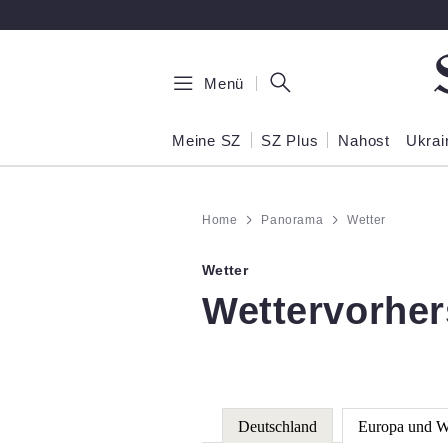
Zum Hauptinhalt springen
Menü
Meine SZ
SZ Plus
Nahost
Ukrai
Home
Panorama
Wetter
Wetter
:
Wettervorher
Deutschland
Europa und W