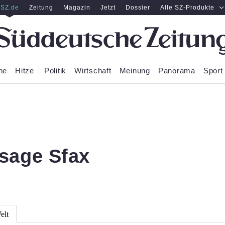
SZ.de
Zeitung
Magazin
Jetzt
Dossier
Alle SZ-Produkte
ne
Hitze
Politik
Wirtschaft
Meinung
Panorama
Sport
sage Sfax
elt