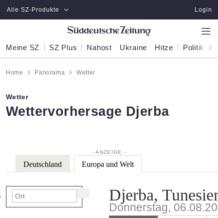
Zum Hauptinhalt springen
Alle SZ-Produkte
Login
Meine SZ
SZ Plus
Nahost
Ukraine
Hitze
Politik
W
Home
Panorama
Wetter
Wetter
:
Wettervorhersage Djerba
Deutschland
Europa und Welt
Djerba, Tunesie
Donnerstag, 06.08.2