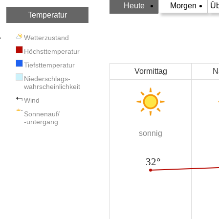
Heute
Morgen
Üb
Temperatur
Wetterzustand
Höchsttemperatur
Tiefsttemperatur
Vormittag
N
Niederschlags-
wahrscheinlichkeit
Wind
Sonnenauf/
-untergang
sonnig