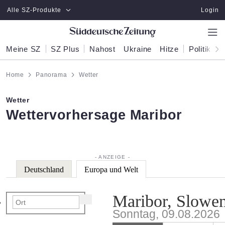
Zum Hauptinhalt springen
Alle SZ-Produkte
Login
Meine SZ
SZ Plus
Nahost
Ukraine
Hitze
Politik
W
Home
Panorama
Wetter
Wetter
:
Wettervorhersage Maribor
Deutschland
Europa und Welt
Maribor, Slowe
Sonntag, 09.08.2026