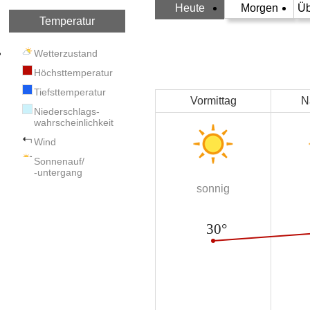
Heute
Morgen
Üb
Temperatur
Wetterzustand
Höchsttemperatur
Tiefsttemperatur
Vormittag
N
Niederschlags-
wahrscheinlichkeit
Wind
Sonnenauf/
-untergang
sonnig