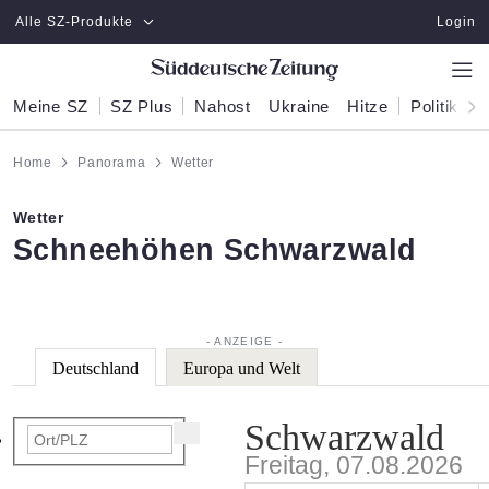
Zum Hauptinhalt springen
Alle SZ-Produkte
Login
Meine SZ
SZ Plus
Nahost
Ukraine
Hitze
Politik
W
Home
Panorama
Wetter
Wetter
:
Schneehöhen Schwarzwald
Deutschland
Europa und Welt
Schwarzwald
Freitag, 07.08.2026