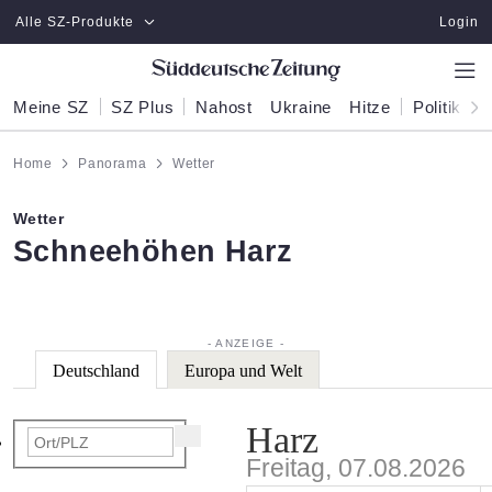
Zum Hauptinhalt springen
Alle SZ-Produkte
Login
Meine SZ
SZ Plus
Nahost
Ukraine
Hitze
Politik
W
Home
Panorama
Wetter
Wetter
:
Schneehöhen Harz
Deutschland
Europa und Welt
Harz
Freitag, 07.08.2026