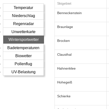
Skigebiet
Temperatur
Benneckenstein
Niederschlag
Regenradar
Braunlage
Unwetterkarte
Wintersportwetter
Brocken
Badetemperaturen
Clausthal
Biowetter
Pollenflug
Hahnenklee
UV-Belastung
Hohegeiß
Schierke