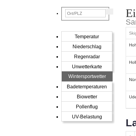
Ei
Sa
Ski
Temperatur
Hoh
Niederschlag
Regenradar
Hol
Unwetterkarte
Wintersportwetter
Nür
Badetemperaturen
Biowetter
Ude
Pollenflug
UV-Belastung
L