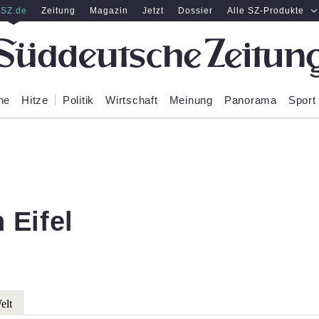
SZ.de
Zeitung
Magazin
Jetzt
Dossier
Alle SZ-Produkte
ne
Hitze
Politik
Wirtschaft
Meinung
Panorama
Sport
 Eifel
elt