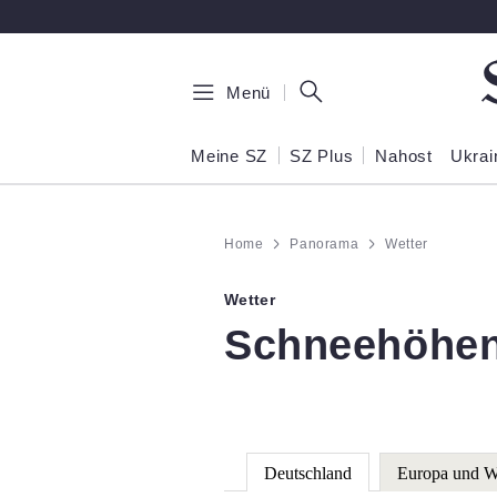
Zum Hauptinhalt springen
Menü
Meine SZ
SZ Plus
Nahost
Ukrai
Home
Panorama
Wetter
Wetter
:
Schneehöhen
Deutschland
Europa und W