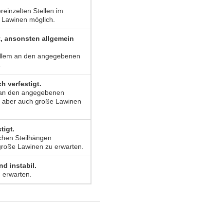
einzelten Stellen im
e Lawinen möglich.
t, ansonsten allgemein
 allem an den angegebenen
.
h verfestigt.
m an den angegebenen
elt aber auch große Lawinen
tigt.
ichen Steilhängen
 große Lawinen zu erwarten.
d instabil.
 erwarten.