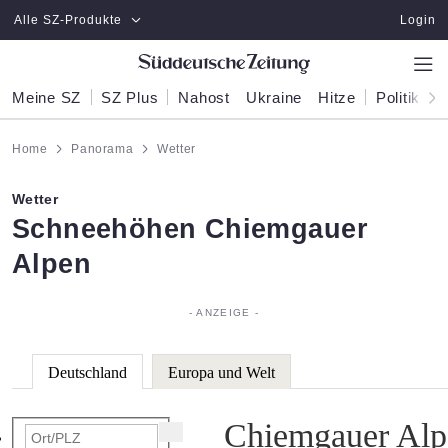
Zum Hauptinhalt springen
Alle SZ-Produkte
Login
Meine SZ
SZ Plus
Nahost
Ukraine
Hitze
Politik
W
Home
Panorama
Wetter
Wetter
:
Schneehöhen Chiemgauer
Alpen
Deutschland
Europa und Welt
Chiemgauer Alp