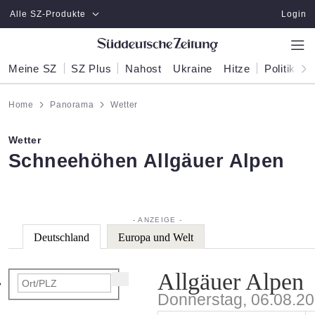
Zum Hauptinhalt springen
Alle SZ-Produkte
Login
Meine SZ
SZ Plus
Nahost
Ukraine
Hitze
Politik
W
Home
Panorama
Wetter
Wetter
:
Schneehöhen Allgäuer Alpen
Deutschland
Europa und Welt
Allgäuer Alpen
Donnerstag, 06.08.2