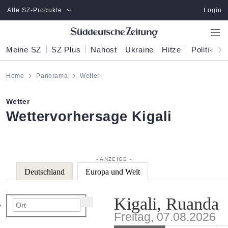
Zum Hauptinhalt springen
Alle SZ-Produkte
Login
Meine SZ
SZ Plus
Nahost
Ukraine
Hitze
Politik
W
Home
Panorama
Wetter
Wetter
:
Wettervorhersage Kigali
Deutschland
Europa und Welt
Kigali, Ruanda
Freitag, 07.08.2026