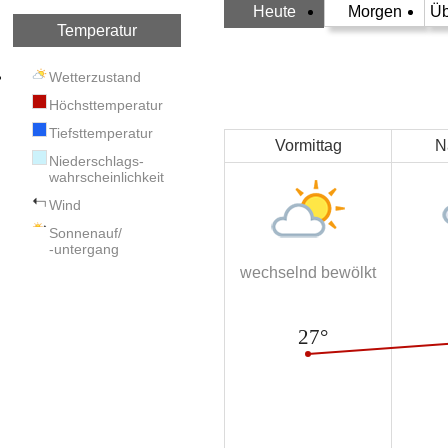
Heute
Morgen
Üb
Temperatur
Wetterzustand
Höchsttemperatur
Tiefsttemperatur
Vormittag
N
Niederschlags-
wahrscheinlichkeit
Wind
Sonnenauf/
-untergang
wechselnd bewölkt