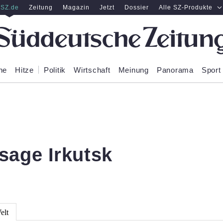
SZ.de
Zeitung
Magazin
Jetzt
Dossier
Alle SZ-Produkte
ne
Hitze
Politik
Wirtschaft
Meinung
Panorama
Sport
sage Irkutsk
elt