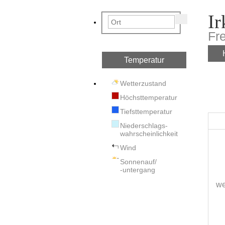
Ir
Fr
Temperatur
Wetterzustand
Höchsttemperatur
Tiefsttemperatur
Niederschlags-
wahrscheinlichkeit
Wind
Sonnenauf/
-untergang
we