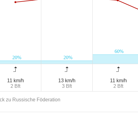
11 km/h
13 km/h
11 km/h
2 Bft
3 Bft
2 Bft
ck zu Russische Föderation