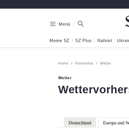
Zum Hauptinhalt springen
Menü
Meine SZ
SZ Plus
Nahost
Ukrai
Home
Panorama
Wetter
Wetter
:
Wettervorher
Deutschland
Europa und W