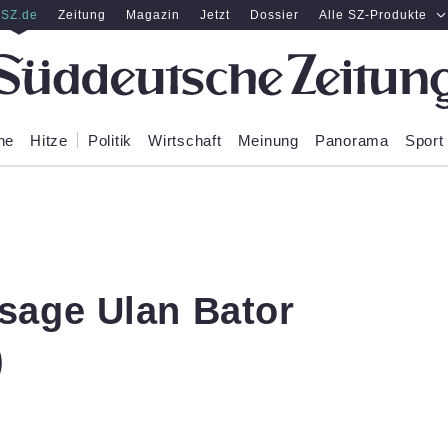
SZ.de
Zeitung
Magazin
Jetzt
Dossier
Alle SZ-Produkte
ne
Hitze
Politik
Wirtschaft
Meinung
Panorama
Sport
sage Ulan Bator
)