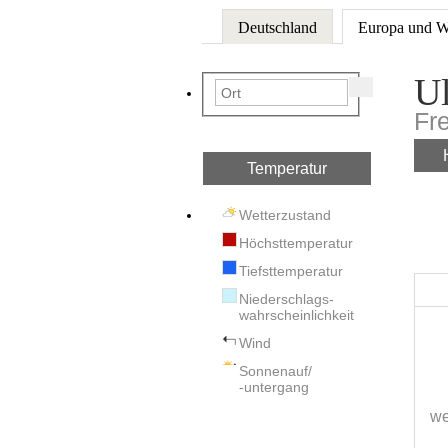
Deutschland
Europa und W
Ul
Fr
Temperatur
Wetterzustand
Höchsttemperatur
Tiefsttemperatur
Niederschlags-
wahrscheinlichkeit
Wind
Sonnenauf/
-untergang
we