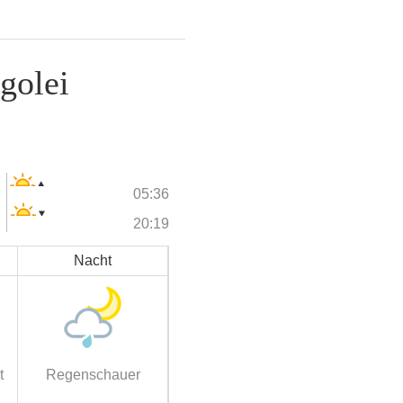
golei
05:36
20:19
Nacht
t
Regenschauer