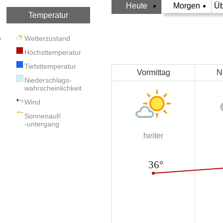
Heute
Morgen
Üb
Temperatur
Wetterzustand
Höchsttemperatur
Tiefsttemperatur
Vormittag
N
Niederschlags-
wahrscheinlichkeit
Wind
Sonnenauf/
-untergang
heiter