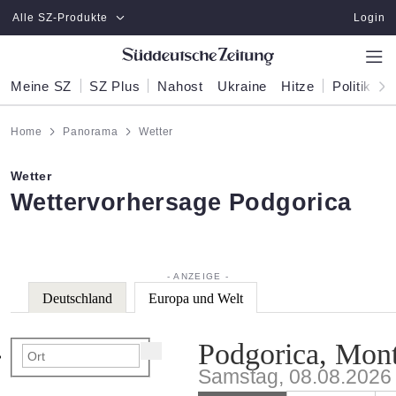
Zum Hauptinhalt springen
Alle SZ-Produkte
Login
Meine SZ
SZ Plus
Nahost
Ukraine
Hitze
Politik
W
Home
Panorama
Wetter
Wetter
:
Wettervorhersage Podgorica
Deutschland
Europa und Welt
Podgorica, Mon
Samstag, 08.08.2026