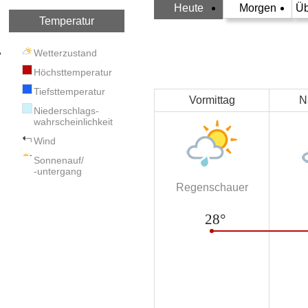
Heute
Morgen
Üb
Temperatur
Wetterzustand
Höchsttemperatur
Tiefsttemperatur
Vormittag
N
Niederschlags-
wahrscheinlichkeit
Wind
Sonnenauf/
-untergang
Regenschauer