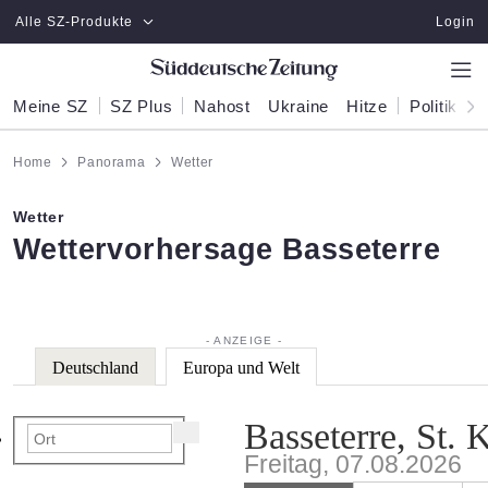
Zum Hauptinhalt springen
Alle SZ-Produkte
Login
Meine SZ
SZ Plus
Nahost
Ukraine
Hitze
Politik
W
Home
Panorama
Wetter
Wetter
:
Wettervorhersage Basseterre
Deutschland
Europa und Welt
Basseterre, St. 
Freitag, 07.08.2026