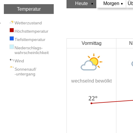
Heute
Morgen
Üb
Temperatur
Wetterzustand
Höchsttemperatur
Tiefsttemperatur
Vormittag
N
Niederschlags-
wahrscheinlichkeit
Wind
Sonnenauf/
-untergang
wechselnd bewölkt