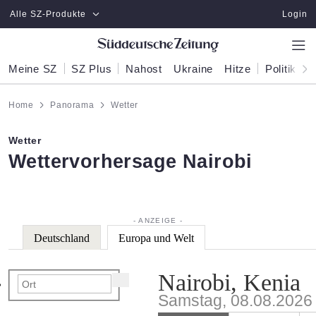
Zum Hauptinhalt springen
Alle SZ-Produkte
Login
Meine SZ
SZ Plus
Nahost
Ukraine
Hitze
Politik
W
Home
Panorama
Wetter
Wetter
:
Wettervorhersage Nairobi
Deutschland
Europa und Welt
Nairobi, Kenia
Samstag, 08.08.2026