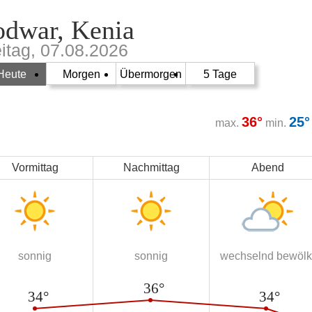
odwar, Kenia
eitag, 07.08.2026
Heute
Morgen
Übermorgen
5 Tage
36°
25°
max.
min.
Vormittag
Nachmittag
Abend
sonnig
sonnig
wechselnd bewölk