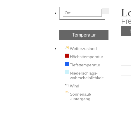
L
Fr
Temperatur
Wetterzustand
Höchsttemperatur
Tiefsttemperatur
Niederschlags-
wahrscheinlichkeit
Wind
Sonnenauf/
-untergang