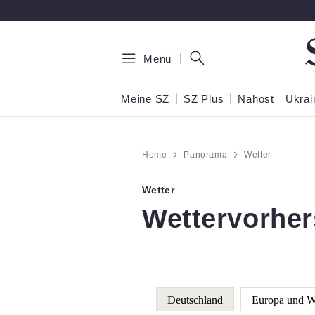
Zum Hauptinhalt springen
Menü
Meine SZ
SZ Plus
Nahost
Ukrai
Home
Panorama
Wetter
Wetter
:
Wettervorhe
Deutschland
Europa und W