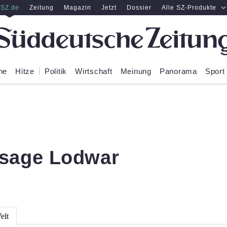
SZ.de
Zeitung
Magazin
Jetzt
Dossier
Alle SZ-Produkte
ne
Hitze
Politik
Wirtschaft
Meinung
Panorama
Sport
rsage Lodwar
elt