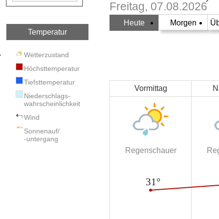
Freitag, 07.08.2026
Heute
Morgen
Üb
Temperatur
Wetterzustand
Höchsttemperatur
Tiefsttemperatur
Vormittag
N
Niederschlags-
wahrscheinlichkeit
Wind
Sonnenauf/
-untergang
Regenschauer
Re