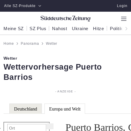
Zum Hauptinhalt springen
Alle SZ-Produkte
Login
Meine SZ
SZ Plus
Nahost
Ukraine
Hitze
Politik
W
Home
Panorama
Wetter
Wetter
:
Wettervorhersage Puerto
Barrios
Deutschland
Europa und Welt
Puerto Barrios,