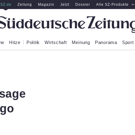
SZ.de
Zeitung
Magazin
Jetzt
Dossier
Alle SZ-Produkte
ne
Hitze
Politik
Wirtschaft
Meinung
Panorama
Sport
rsage
ngo