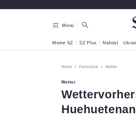
Zum Hauptinhalt springen
Menü
Meine SZ
SZ Plus
Nahost
Ukrai
Home
Panorama
Wetter
Wetter
:
Wettervorhe
Huehuetena