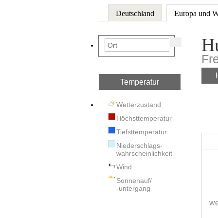
Deutschland
Europa und W
H
Fr
Temperatur
Wetterzustand
Höchsttemperatur
Tiefsttemperatur
Niederschlags-
wahrscheinlichkeit
Wind
Sonnenauf/
-untergang
we