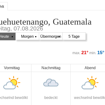
elt
uehuetenango, Guatemala
eitag, 07.08.2026
Heute
Morgen
Übermorgen
5 Tage
21°
15°
max.
min.
Vormittag
Nachmittag
Abend
chselnd bewölkt
bedeckt
wechselnd bewölk