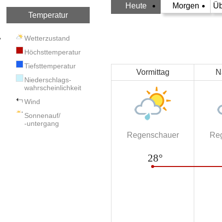
Heute
Morgen
Üb
Temperatur
Wetterzustand
Höchsttemperatur
Tiefsttemperatur
Vormittag
N
Niederschlags-
wahrscheinlichkeit
Wind
Sonnenauf/
-untergang
Regenschauer
Re