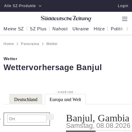
Zum Hauptinhalt springen
Alle SZ-Produkte
Login
Meine SZ
SZ Plus
Nahost
Ukraine
Hitze
Politik
W
Home
Panorama
Wetter
Wetter
:
Wettervorhersage Banjul
Deutschland
Europa und Welt
Banjul, Gambia
Samstag, 08.08.2026