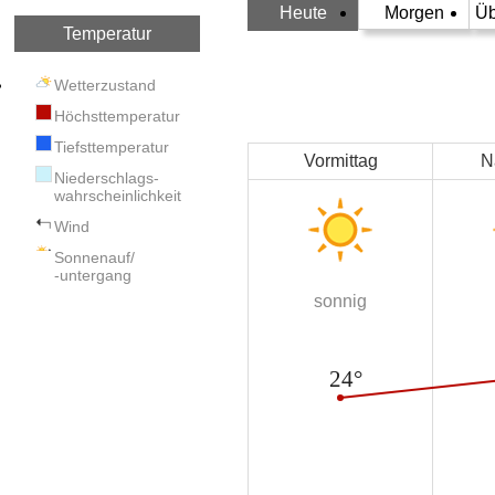
Heute
Morgen
Üb
Temperatur
Wetterzustand
Höchsttemperatur
Tiefsttemperatur
Vormittag
N
Niederschlags-
wahrscheinlichkeit
Wind
Sonnenauf/
-untergang
sonnig