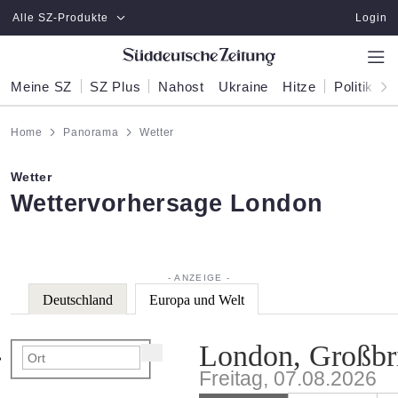
Zum Hauptinhalt springen
Alle SZ-Produkte
Login
Meine SZ
SZ Plus
Nahost
Ukraine
Hitze
Politik
W
Home
Panorama
Wetter
Wetter
:
Wettervorhersage London
Deutschland
Europa und Welt
London, Großbr
Freitag, 07.08.2026