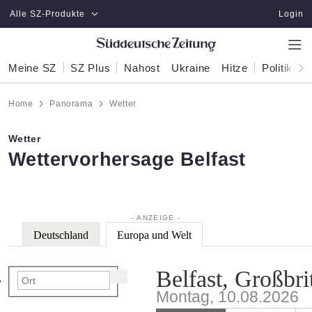
Zum Hauptinhalt springen
Alle SZ-Produkte
Login
Meine SZ
SZ Plus
Nahost
Ukraine
Hitze
Politik
W
Home
Panorama
Wetter
Wetter
:
Wettervorhersage Belfast
Deutschland
Europa und Welt
Belfast, Großbri
Montag, 10.08.2026