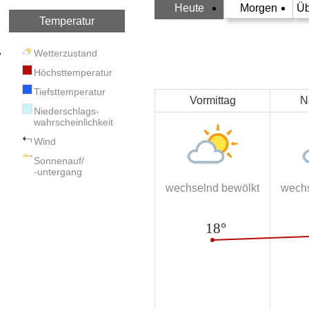
Heute
Morgen
Üb
Temperatur
Wetterzustand
Höchsttemperatur
Tiefsttemperatur
Vormittag
N
Niederschlags-
wahrscheinlichkeit
Wind
Sonnenauf/
-untergang
wechselnd bewölkt
wechs