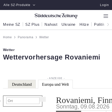
Zum Hauptinhalt springen
Alle SZ-Produkte
Login
Meine SZ
SZ Plus
Nahost
Ukraine
Hitze
Politik
W
Home
Panorama
Wetter
Wetter
:
Wettervorhersage Rovaniemi
Deutschland
Europa und Welt
Rovaniemi, Fin
Sonntag, 09.08.2026