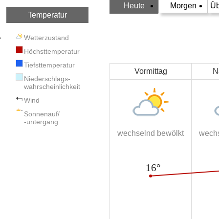
Heute
Morgen
Üb
Temperatur
Wetterzustand
Höchsttemperatur
Tiefsttemperatur
Vormittag
N
Niederschlags-
wahrscheinlichkeit
Wind
Sonnenauf/
-untergang
wechselnd bewölkt
wechs