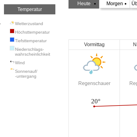
Heute
Morgen
Üb
Temperatur
Wetterzustand
Höchsttemperatur
Tiefsttemperatur
Vormittag
N
Niederschlags-
wahrscheinlichkeit
Wind
Sonnenauf/
-untergang
Regenschauer
Re