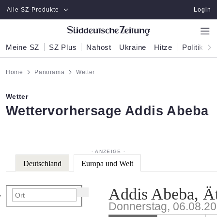
Zum Hauptinhalt springen
Alle SZ-Produkte
Login
Meine SZ
SZ Plus
Nahost
Ukraine
Hitze
Politik
W
Home
Panorama
Wetter
Wetter
:
Wettervorhersage Addis Abeba
Deutschland
Europa und Welt
Addis Abeba, Ä
Donnerstag, 06.08.2