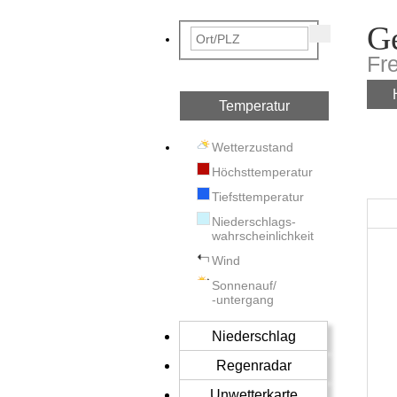
Ge
Fr
Temperatur
Wetterzustand
Höchsttemperatur
Tiefsttemperatur
Niederschlags-
wahrscheinlichkeit
Wind
Sonnenauf/
-untergang
Niederschlag
Regenradar
Unwetterkarte