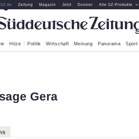
SZ.de
Zeitung
Magazin
Jetzt
Dossier
Alle SZ-Produkte
ne
Hitze
Politik
Wirtschaft
Meinung
Panorama
Sport
rsage Gera
elt