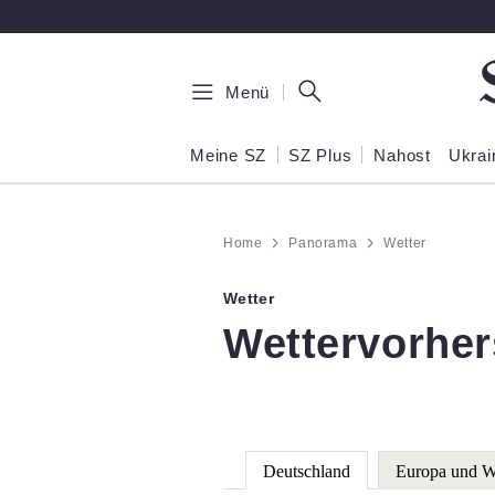
Zum Hauptinhalt springen
Menü
Meine SZ
SZ Plus
Nahost
Ukrai
Home
Panorama
Wetter
Wetter
:
Wettervorhe
Deutschland
Europa und W