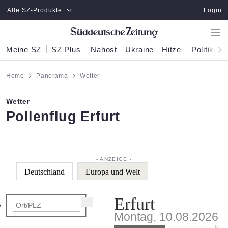
Zum Hauptinhalt springen
Alle SZ-Produkte
Login
Meine SZ
SZ Plus
Nahost
Ukraine
Hitze
Politik
W
Home
Panorama
Wetter
Wetter
:
Pollenflug Erfurt
Deutschland
Europa und Welt
Erfurt
Montag, 10.08.2026