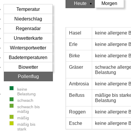
Heute
Morgen
Temperatur
Niederschlag
Regenradar
Hasel
keine allergene 
Unwetterkarte
Erle
keine allergene 
Wintersportwetter
Birke
keine allergene 
Badetemperaturen
Biowetter
Gräser
schwache allerg
Belastung
Pollenflug
Ambrosia
keine allergene 
keine
Belastung
Beifuss
mäßige bis stark
schwach
Belastung
schwach bis
mäßig
Roggen
keine allergene 
mäßig
Esche
keine allergene 
mäßig bis
stark