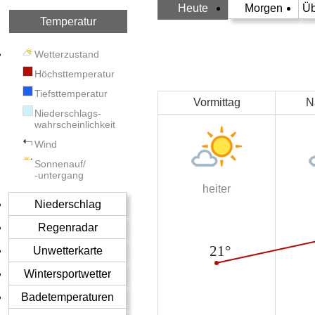
Heute
Morgen
Üb
Temperatur
Wetterzustand
Höchsttemperatur
Tiefsttemperatur
Vormittag
N
Niederschlags-
wahrscheinlichkeit
Wind
Sonnenauf/
-untergang
heiter
Niederschlag
Regenradar
Unwetterkarte
Wintersportwetter
Badetemperaturen