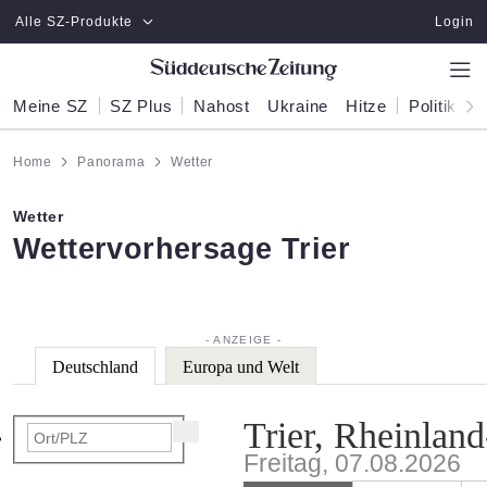
Zum Hauptinhalt springen
Alle SZ-Produkte
Login
Meine SZ
SZ Plus
Nahost
Ukraine
Hitze
Politik
W
Home
Panorama
Wetter
Wetter
:
Wettervorhersage Trier
Deutschland
Europa und Welt
Trier, Rheinland
Freitag, 07.08.2026