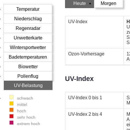
Heute
Morgen
Temperatur
Niederschlag
UV-Index
H
U
Regenradar
z
S
Unwetterkarte
S
Wintersportwetter
Ozon-Vorhersage
1
Badetemperaturen
A
Biowetter
Pollenflug
UV-Index
UV-Belastung
UV-Index
0 bis 1
S
schwach
M
mittel
hoch
UV-Index
2 bis 4
M
sehr hoch
A
extrem hoch
e
e