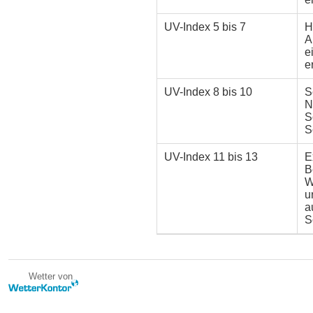
UV-Index
5 bis 7
H
A
e
e
UV-Index
8 bis 10
S
N
S
S
UV-Index
11 bis 13
E
B
W
u
a
S
Wetter von