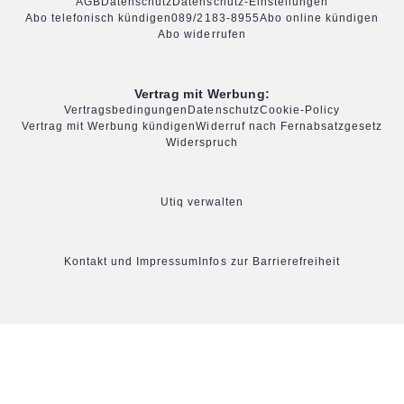
AGB
Datenschutz
Datenschutz-Einstellungen
Abo telefonisch kündigen
089/2183-8955
Abo online kündigen
Abo widerrufen
Vertrag mit Werbung:
Vertragsbedingungen
Datenschutz
Cookie-Policy
Vertrag mit Werbung kündigen
Widerruf nach Fernabsatzgesetz
Widerspruch
Utiq verwalten
Kontakt und Impressum
Infos zur Barrierefreiheit