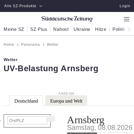
Zum Hauptinhalt springen
Alle SZ-Produkte
Login
Meine SZ
SZ Plus
Nahost
Ukraine
Hitze
Politik
W
Home
Panorama
Wetter
Wetter
:
UV-Belastung Arnsberg
Deutschland
Europa und Welt
Arnsberg
Samstag, 08.08.2026