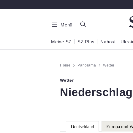
Zum Hauptinhalt springen
Menü
Meine SZ
SZ Plus
Nahost
Ukrai
Home
Panorama
Wetter
Wetter
:
Niederschlag
Deutschland
Europa und W