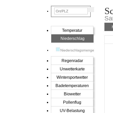
S
Sa
Temperatur
Niederschlag
Niederschlagsmenge
Regenradar
Unwetterkarte
Wintersportwetter
Badetemperaturen
Biowetter
Pollenflug
UV-Belastung