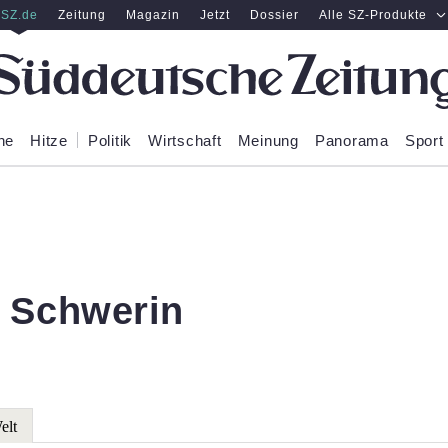
SZ.de
Zeitung
Magazin
Jetzt
Dossier
Alle SZ-Produkte
ne
Hitze
Politik
Wirtschaft
Meinung
Panorama
Sport
 Schwerin
elt