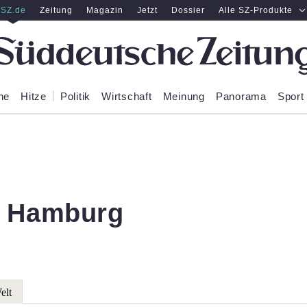
SZ.de
Zeitung
Magazin
Jetzt
Dossier
Alle SZ-Produkte
ne
Hitze
Politik
Wirtschaft
Meinung
Panorama
Sport
g Hamburg
elt