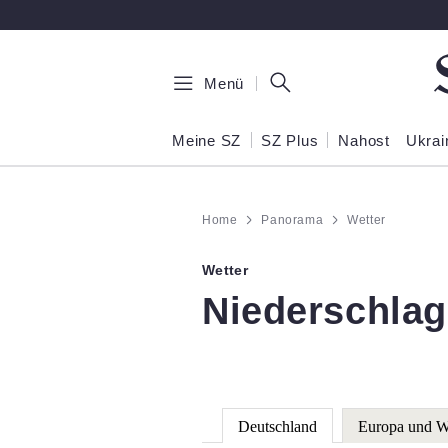
Zum Hauptinhalt springen
Menü
Meine SZ
SZ Plus
Nahost
Ukrai
Home
Panorama
Wetter
Wetter
:
Niederschla
Deutschland
Europa und W