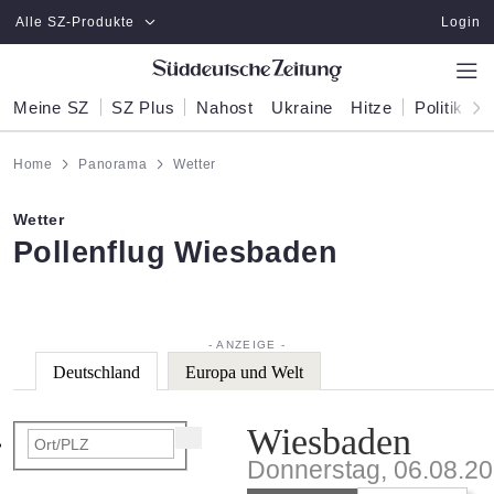
Zum Hauptinhalt springen
Alle SZ-Produkte
Login
Meine SZ
SZ Plus
Nahost
Ukraine
Hitze
Politik
W
Home
Panorama
Wetter
Wetter
:
Pollenflug Wiesbaden
Deutschland
Europa und Welt
Wiesbaden
Donnerstag, 06.08.2