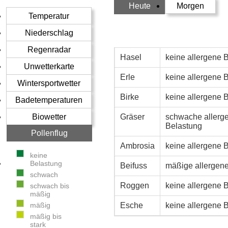
Heute
Morgen
Temperatur
Niederschlag
Regenradar
Hasel
keine allergene 
Unwetterkarte
Erle
keine allergene 
Wintersportwetter
Birke
keine allergene 
Badetemperaturen
Biowetter
Gräser
schwache allerg
Belastung
Pollenflug
Ambrosia
keine allergene 
keine
Belastung
Beifuss
mäßige allergen
schwach
Roggen
keine allergene 
schwach bis
mäßig
mäßig
Esche
keine allergene 
mäßig bis
stark