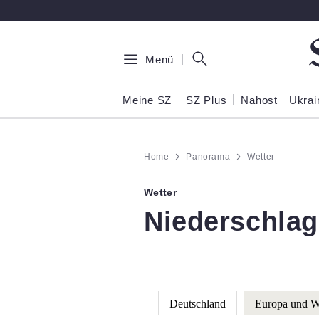
Zum Hauptinhalt springen
Menü
Meine SZ
SZ Plus
Nahost
Ukrai
Home
Panorama
Wetter
Wetter
:
Niederschlag
Deutschland
Europa und W