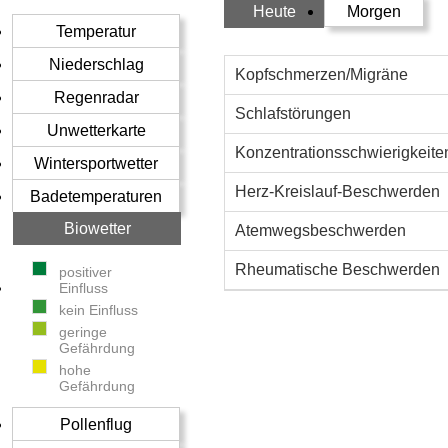
Heute
Morgen
Temperatur
Niederschlag
Kopfschmerzen/Migräne
Regenradar
Schlafstörungen
Unwetterkarte
Konzentrationsschwierigkeite
Wintersportwetter
Herz-Kreislauf-Beschwerden
Badetemperaturen
Biowetter
Atemwegsbeschwerden
Rheumatische Beschwerden
positiver
Einfluss
kein Einfluss
geringe
Gefährdung
hohe
Gefährdung
Pollenflug