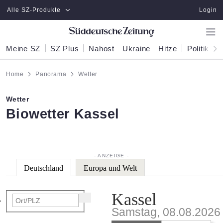
Zum Hauptinhalt springen
Alle SZ-Produkte
Login
Meine SZ
SZ Plus
Nahost
Ukraine
Hitze
Politik
W
Home
Panorama
Wetter
Wetter
:
Biowetter Kassel
Deutschland
Europa und Welt
Kassel
Samstag, 08.08.2026