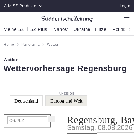
Zum Hauptinhalt springen
Alle SZ-Produkte
Login
Meine SZ
SZ Plus
Nahost
Ukraine
Hitze
Politik
W
Home
Panorama
Wetter
Wetter
:
Wettervorhersage Regensburg
Deutschland
Europa und Welt
Regensburg, Ba
Samstag, 08.08.2026