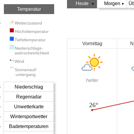
Heute
Morgen
Üb
Temperatur
Wetterzustand
Höchsttemperatur
Tiefsttemperatur
Vormittag
N
Niederschlags-
wahrscheinlichkeit
Wind
Sonnenauf/
-untergang
heiter
Niederschlag
Regenradar
Unwetterkarte
Wintersportwetter
Badetemperaturen