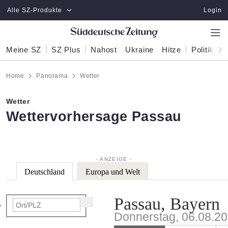
Zum Hauptinhalt springen
Alle SZ-Produkte
Login
Meine SZ
SZ Plus
Nahost
Ukraine
Hitze
Politik
W
Home
Panorama
Wetter
Wetter
:
Wettervorhersage Passau
Deutschland
Europa und Welt
Passau, Bayern
Donnerstag, 06.08.2