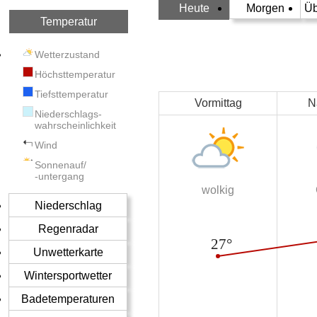
Heute
Morgen
Üb
Temperatur
Wetterzustand
Höchsttemperatur
Tiefsttemperatur
Vormittag
N
Niederschlags-
wahrscheinlichkeit
Wind
Sonnenauf/
-untergang
wolkig
Niederschlag
Regenradar
Unwetterkarte
Wintersportwetter
Badetemperaturen