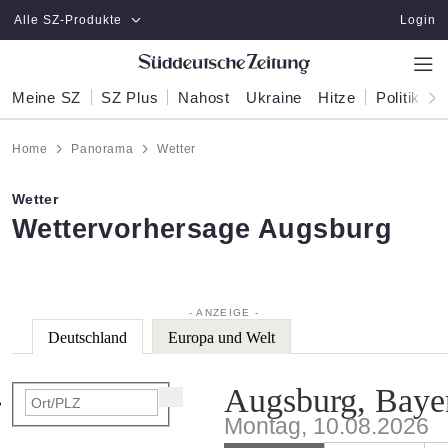
Zum Hauptinhalt springen
Alle SZ-Produkte
Login
Meine SZ
SZ Plus
Nahost
Ukraine
Hitze
Politik
W
Home
Panorama
Wetter
Wetter
:
Wettervorhersage Augsburg
Deutschland
Europa und Welt
Augsburg, Baye
Montag, 10.08.2026