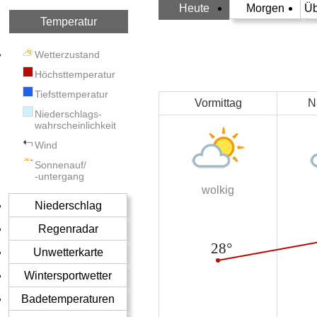
Heute
Morgen
Üb
Temperatur
Wetterzustand
Höchsttemperatur
Tiefsttemperatur
Vormittag
N
Niederschlags-
wahrscheinlichkeit
Wind
Sonnenauf/
-untergang
wolkig
Niederschlag
Regenradar
Unwetterkarte
Wintersportwetter
Badetemperaturen