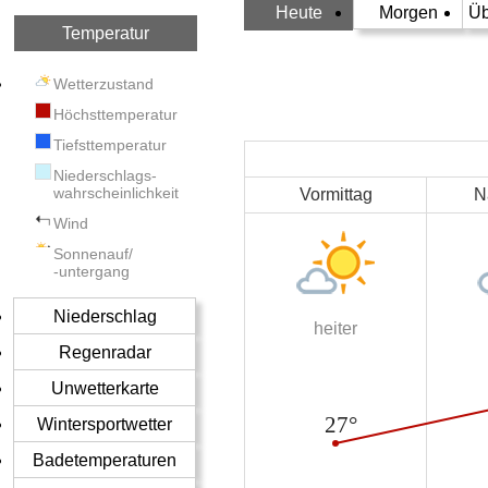
Heute
Morgen
Üb
Temperatur
Wetterzustand
Höchsttemperatur
Tiefsttemperatur
Niederschlags-
wahrscheinlichkeit
Vormittag
N
Wind
Sonnenauf/
-untergang
Niederschlag
heiter
Regenradar
Unwetterkarte
Wintersportwetter
Badetemperaturen