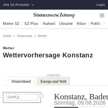
Zum Hauptinhalt springen
Alle SZ-Produkte
Login
Meine SZ
SZ Plus
Nahost
Ukraine
Hitze
Politik
W
Home
Panorama
Wetter
Wetter
:
Wettervorhersage Konstanz
Deutschland
Europa und Welt
Konstanz, Bade
Sonntag, 09.08.2026