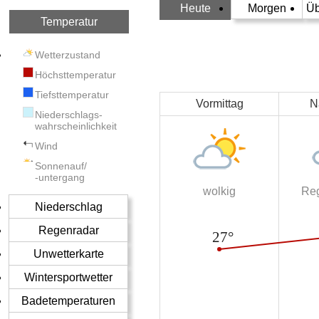
Heute
Morgen
Üb
Temperatur
Wetterzustand
Höchsttemperatur
Tiefsttemperatur
Vormittag
N
Niederschlags-
wahrscheinlichkeit
Wind
Sonnenauf/
-untergang
wolkig
Re
Niederschlag
Regenradar
Unwetterkarte
Wintersportwetter
Badetemperaturen