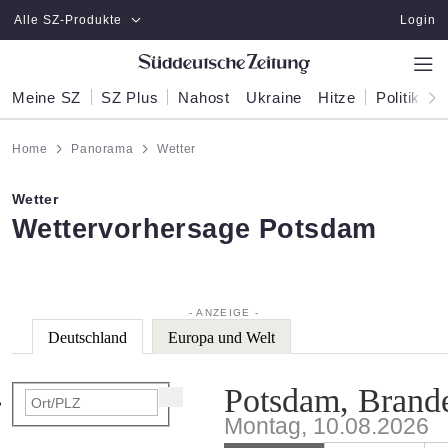
Zum Hauptinhalt springen
Alle SZ-Produkte
Login
Meine SZ
SZ Plus
Nahost
Ukraine
Hitze
Politik
W
Home
Panorama
Wetter
Wetter
:
Wettervorhersage Potsdam
Deutschland
Europa und Welt
Potsdam, Brand
Montag, 10.08.2026